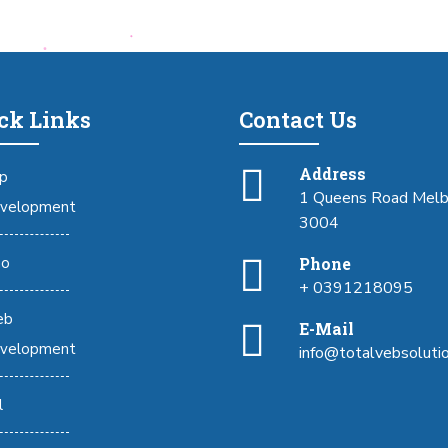
ck Links
Contact Us
Address
p
1 Queens Road Melb
velopment
3004
o
Phone
+ 0391218095
eb
E-Mail
velopment
info@totalvebsoluti
l